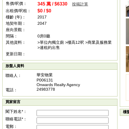
售價/呎價：
345 萬 / $6330
按揭計算
出租價/呎租：
$0 / $0
樓齡 (年)：
2017
地契年期：
2047
座向景觀：
間隔：
0房0廳
其他資料：
>單位內獨立廁 >樓高12呎 >商業及服務業
>連租約出售
更新日期：
放盤人資料
華安物業
聯絡人：
P006131
Onwards Realty Agency
24983778
電話：
買家留言
閣下姓名*：
樓
聯絡電話*：
電郵：