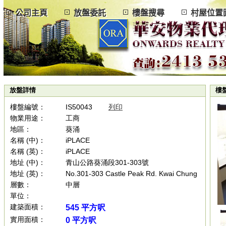
公司主頁
放盤委託
樓盤搜尋
村屋位
放盤詳情
樓
樓盤編號：
IS50043
列印
物業用途：
工商
地區：
葵涌
名稱 (中)：
iPLACE
名稱 (英)：
iPLACE
地址 (中)：
青山公路葵涌段301-303號
地址 (英)：
No.301-303 Castle Peak Rd. Kwai Chung
層數：
中層
單位：
建築面積：
545 平方呎
實用面積：
0 平方呎