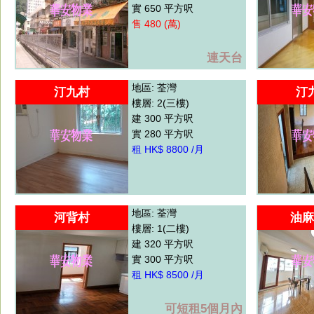
實 650 平方呎
售 480 (萬)
連天台
地區: 荃灣
汀九村
汀
樓層: 2(三樓)
建 300 平方呎
實 280 平方呎
租 HK$ 8800 /月
地區: 荃灣
河背村
油麻
樓層: 1(二樓)
建 320 平方呎
實 300 平方呎
租 HK$ 8500 /月
可短租5個月內