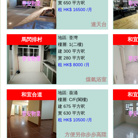
實 650 平方呎
租 HK$ 16500 /月
連天台
地區: 荃灣
馬閃排村
和宜
樓層: 1(二樓)
建 300 平方呎
實 280 平方呎
租 HK$ 8000 /月
煤氣浴室
地區: 葵涌
和宜合道
和宜
樓層: C/F(閣樓)
建 675 平方呎
實 630 平方呎
租 HK$ 10500 /月
方便另你步步高陞