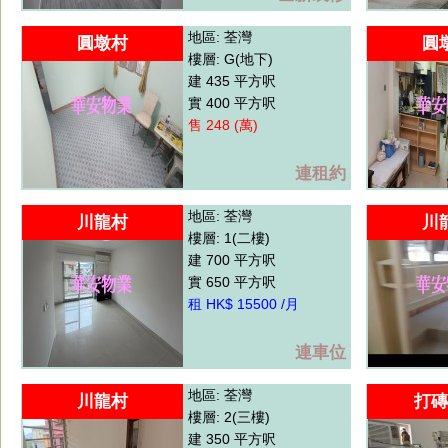
地區: 荃灣
圓墩村
圓
樓層: G(地下)
建 435 平方呎
實 400 平方呎
售 248 (萬)
連租約
地區: 荃灣
川龍村
川
樓層: 1(二樓)
建 700 平方呎
實 650 平方呎
租 HK$ 15500 /月
連車位
地區: 荃灣
川龍村
打磚
樓層: 2(三樓)
建 350 平方呎