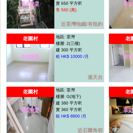
實 650 平方呎
售 560 (萬)
近荃灣地鐵/有租約
地區: 荃灣
老圍村
老
樓層: 2(三樓)
建 300 平方呎
租 HK$ 10000 /月
連天台
地區: 荃灣
老圍村
老
樓層: G(地下)
建 380 平方呎
實 360 平方呎
租 HK$ 8800 /月
近石圍角邨