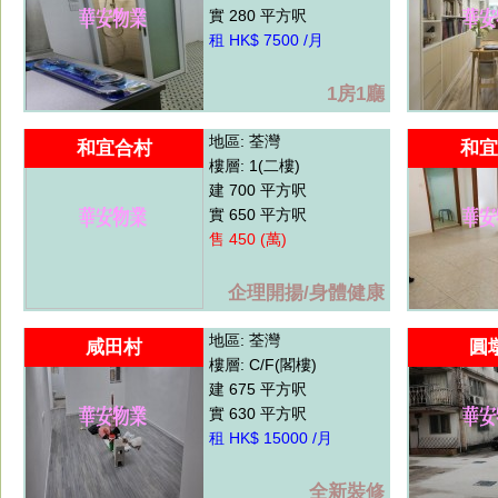
實 280 平方呎
租 HK$ 7500 /月
1房1廳
地區: 荃灣
和宜合村
和宜
樓層: 1(二樓)
建 700 平方呎
實 650 平方呎
售 450 (萬)
企理開揚/身體健康
地區: 荃灣
咸田村
圓
樓層: C/F(閣樓)
建 675 平方呎
實 630 平方呎
租 HK$ 15000 /月
全新裝修