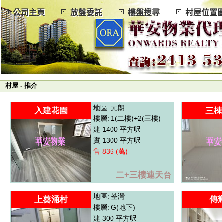
公司主頁
放盤委託
樓盤搜尋
村屋位
村屋 - 推介
地區: 元朗
入建花園
三棟
樓層: 1(二樓)+2(三樓)
建 1400 平方呎
實 1300 平方呎
售 836 (萬)
二+三樓連天台
地區: 荃灣
上葵涌村
傳
樓層: G(地下)
建 300 平方呎