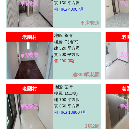
實 150 平方呎
租 HK$ 4800 /月
平房套房
地區: 荃灣
老圍村
老
樓層: G(地下)
建 320 平方呎
實 300 平方呎
售 290 (萬)
連300呎花園
地區: 荃灣
老圍村
老
樓層: 1(二樓)
建 700 平方呎
實 650 平方呎
租 HK$ 13800 /月
3房2廁