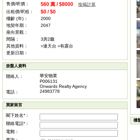
售價/呎價：
560 萬 / $8000
按揭計算
出租價/呎租：
$0 / $0
樓齡 (年)：
2000
地契年期：
2047
座向景觀：
間隔：
3房2廳
其他資料：
>連天台 >有露台
更新日期：
放盤人資料
華安物業
聯絡人：
P006131
Onwards Realty Agency
24983778
電話：
買家留言
閣下姓名*：
樓
聯絡電話*：
電郵：
查詢：