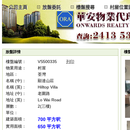
公司主頁
放盤委託
樓盤搜尋
村屋位
放盤詳情
樓
樓盤編號：
VS500335
列印
物業用途：
村屋
地區：
荃灣
名稱 (中)：
顯達山莊
名稱 (英)：
Hilltop Villa
地址 (中)：
老圍路
地址 (英)：
Lo Wai Road
層數：
2(三樓)
單位：
建築面積：
700 平方呎
實用面積：
650 平方呎