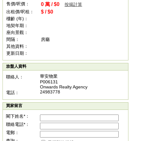
售價/呎價：
0 萬 / $0
按揭計算
出租價/呎租：
$ / $0
樓齡 (年)：
地契年期：
座向景觀：
間隔：
房廳
其他資料：
更新日期：
放盤人資料
華安物業
聯絡人：
P006131
Onwards Realty Agency
24983778
電話：
買家留言
閣下姓名*：
聯絡電話*：
電郵：
查詢：