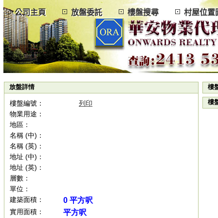
公司主頁
放盤委託
樓盤搜尋
村屋位
放盤詳情
樓
樓
樓盤編號：
列印
物業用途：
地區：
名稱 (中)：
名稱 (英)：
地址 (中)：
地址 (英)：
層數：
單位：
建築面積：
0 平方呎
實用面積：
平方呎