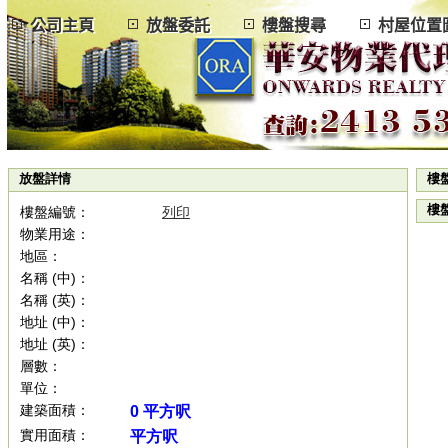
公司主頁
放盤委託
樓盤搜尋
村屋位
放盤詳情
樓
樓
樓盤編號：
列印
物業用途：
地區：
名稱 (中)：
名稱 (英)：
地址 (中)：
地址 (英)：
層數：
單位：
建築面積：
0 平方呎
實用面積：
平方呎