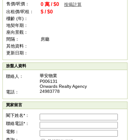
售價/呎價：
0 萬 / $0
按揭計算
出租價/呎租：
$ / $0
樓齡 (年)：
地契年期：
座向景觀：
間隔：
房廳
其他資料：
更新日期：
放盤人資料
華安物業
聯絡人：
P006131
Onwards Realty Agency
24983778
電話：
買家留言
閣下姓名*：
聯絡電話*：
電郵：
查詢：